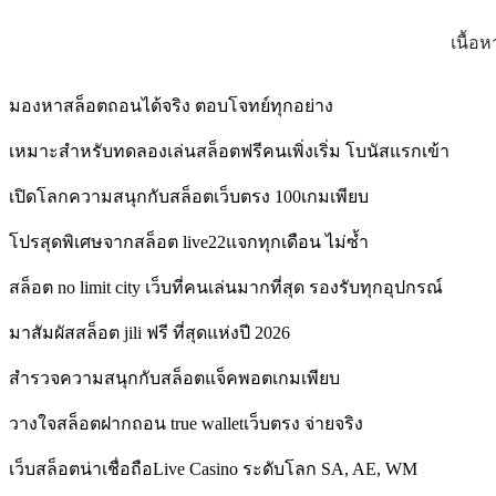
เนื้อห
มองหาสล็อตถอนได้จริง ตอบโจทย์ทุกอย่าง
เหมาะสำหรับทดลองเล่นสล็อตฟรีคนเพิ่งเริ่ม โบนัสแรกเข้า
เปิดโลกความสนุกกับสล็อตเว็บตรง 100เกมเพียบ
โปรสุดพิเศษจากสล็อต live22แจกทุกเดือน ไม่ซ้ำ
สล็อต no limit city เว็บที่คนเล่นมากที่สุด รองรับทุกอุปกรณ์
มาสัมผัสสล็อต jili ฟรี ที่สุดแห่งปี 2026
สำรวจความสนุกกับสล็อตแจ็คพอตเกมเพียบ
วางใจสล็อตฝากถอน true walletเว็บตรง จ่ายจริง
เว็บสล็อตน่าเชื่อถือLive Casino ระดับโลก SA, AE, WM