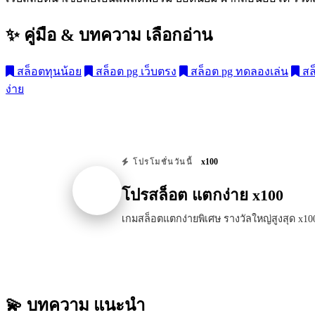
✨ คู่มือ & บทความ
เลือกอ่าน
สล็อตทุนน้อย
สล็อต pg เว็บตรง
สล็อต pg ทดลองเล่น
สล
ง่าย
x100
โปรโมชั่นวันนี้
โปรสล็อต แตกง่าย x100
เกมสล็อตแตกง่ายพิเศษ รางวัลใหญ่สูงสุด x100 
💫 บทความ
แนะนำ