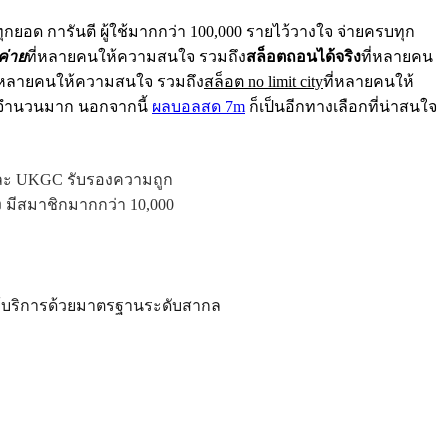
ุกยอด การันตี ผู้ใช้มากกว่า 100,000 รายไว้วางใจ จ่ายครบทุก
ค่าย
ที่หลายคนให้ความสนใจ รวมถึง
สล็อตถอนได้จริง
ที่หลายคน
22ที่หลายคนให้ความสนใจ รวมถึง
สล็อต no limit city
ที่หลายคนให้
ล่นจำนวนมาก นอกจากนี้
ผลบอลสด 7m
ก็เป็นอีกทางเลือกที่น่าสนใจ
o และ UKGC รับรองความถูก
รง มีสมาชิกมากกว่า 10,000
้บริการด้วยมาตรฐานระดับสากล