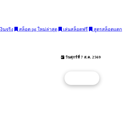
งินจริง
สล็อต pg ใหม่ล่าสุด
เล่นสล็อตฟรี
สูตรสล็อตแตก
วันศุกร์ที่ 7 ส.ค. 2569
รับโปรนี้