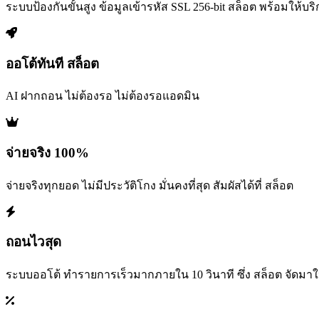
ระบบป้องกันขั้นสูง ข้อมูลเข้ารหัส SSL 256-bit สล็อต พร้อมให้บร
ออโต้ทันที สล็อต
AI ฝากถอน ไม่ต้องรอ ไม่ต้องรอแอดมิน
จ่ายจริง 100%
จ่ายจริงทุกยอด ไม่มีประวัติโกง มั่นคงที่สุด สัมผัสได้ที่ สล็อต
ถอนไวสุด
ระบบออโต้ ทำรายการเร็วมากภายใน 10 วินาที ซึ่ง สล็อต จัดมาให้