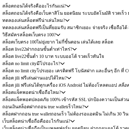
สล็อตถอนได้จริงคืออะไรกันแน่?
สล็อตถอนได้จริงคือเว็บคาสิโน ยอดนิยม ระบบอัตโนมัติ รวดเร็
ทดลองเล่นสล็อตฟรีน่าเล่นไหม?
ทดลองเล่นสล็อตฟรีเป็นที่ยอมรับ สมาชิกเยอะ จ่ายจริง เชื่อถือได้
วิธีสมัครสล็อตเว็บตรง 100?
สล็อตเว็บตรง 100ไม่ยุ่งยาก ไม่กี่ขั้นตอน เล่นได้เลย สล็อต
สล็อต live22ฝากถอนขั้นต่ำเท่าไหร่?
สล็อต live22ขั้นต่ำ 10 บาท ระบบออโต้ รวดเร็วทันใจ
สล็อต no limit cityมีโปรอะไร?
สล็อต no limit cityโปรเยอะ เครดิตฟรี โบนัสฝาก และอื่นๆ อีก 
สล็อต jili ฟรีเล่นผ่านแอปได้ไหม?
สล็อต jili ฟรีเล่นได้ทุกเครื่อง iOS Android ไม่ต้องโหลดแอป
สล็อ
สล็อตแจ็คพอตน่าเชื่อถือไหม?
สล็อตแจ็คพอตปลอดภัย 100% เข้ารหัส SSL ปกป้องความเป็นส่
ถอนเงินสล็อตฝากถอน true walletเร็วไหม?
สล็อตฝากถอน true walletถอนเร็ว ไม่ต้องรอแอดมิน ไม่เกิน 30 วิ
เว็บสล็อตน่าเชื่อถือคืออะไรกันแน่?
เว็บสล็อตน่าเชื่อถือเป็นแพลตฟอร์ม ยอดนิยม ฝากถอนออโต้ รวดเ