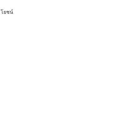
ระโยชน์