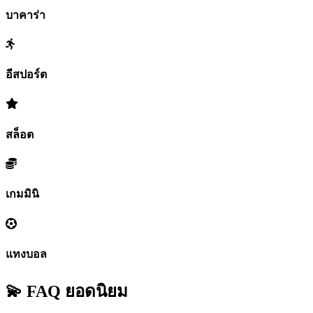
บาคาร่า
อีสปอร์ต
สล็อต
เกมมินิ
แทงบอล
💫 FAQ
ยอดนิยม