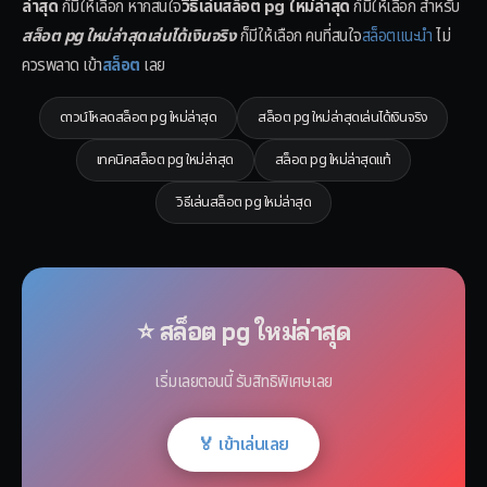
ล่าสุด
ก็มีให้เลือก หากสนใจ
วิธีเล่นสล็อต pg ใหม่ล่าสุด
ก็มีให้เลือก สำหรับ
สล็อต pg ใหม่ล่าสุดเล่นได้เงินจริง
ก็มีให้เลือก คนที่สนใจ
สล็อตแนะนำ
ไม่
ควรพลาด เข้า
สล็อต
เลย
ดาวน์โหลดสล็อต pg ใหม่ล่าสุด
สล็อต pg ใหม่ล่าสุดเล่นได้เงินจริง
เทคนิคสล็อต pg ใหม่ล่าสุด
สล็อต pg ใหม่ล่าสุดแท้
วิธีเล่นสล็อต pg ใหม่ล่าสุด
⭐ สล็อต pg ใหม่ล่าสุด
เริ่มเลยตอนนี้ รับสิทธิพิเศษเลย
🏅 เข้าเล่นเลย